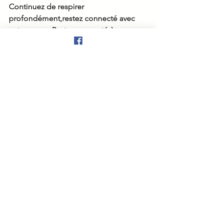
Continuez de respirer 
profondément,restez connecté avec 
votre corps. Rester connecté à ce 
ressenti et cette confiance qui sont en 
vous. Elle a toujours été là.
Faites cet exercice pendant 5 minutes 
chaque fois que vous en ressentez le 
besoin. Vous pourrez observer les 
bienfaits assez rapidement.
Se Rebâtir
Voir tout
Posts récents