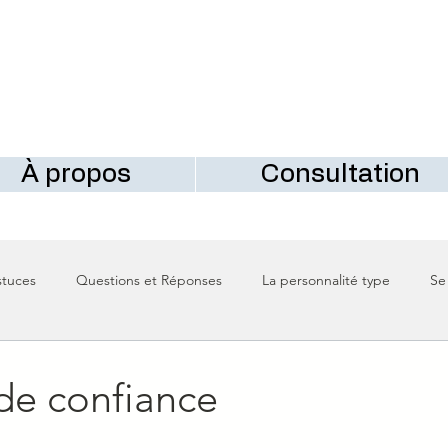
À propos
Consultation
stuces
Questions et Réponses
La personnalité type
Se
e confiance