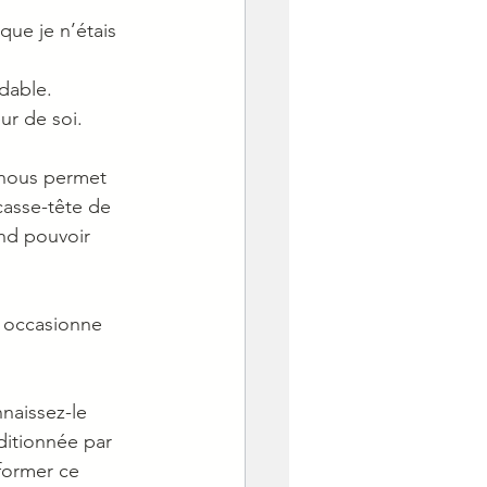
ue je n’étais 
dable. 
ur de soi.
 nous permet 
asse-tête de 
nd pouvoir 
s occasionne 
naissez-le 
ditionnée par 
former ce 