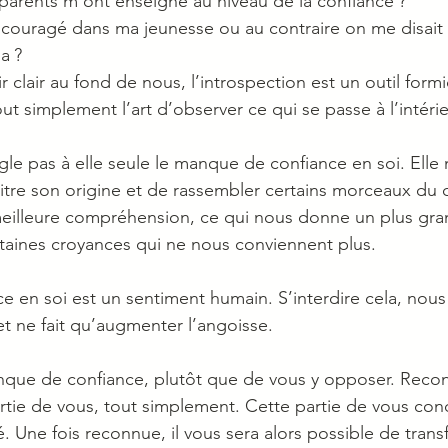
arents m’ont enseigné au niveau de la confiance ?
couragé dans ma jeunesse ou au contraire on me disait q
a ?
r clair au fond de nous, l’introspection est un outil formi
out simplement l’art d’observer ce qui se passe à l’intérie
ègle pas à elle seule le manque de confiance en soi. Elle
re son origine et de rassembler certains morceaux du c
meilleure compréhension, ce qui nous donne un plus gra
taines croyances qui ne nous conviennent plus.
 en soi est un sentiment humain. S’interdire cela, nou
et ne fait qu’augmenter l’angoisse.
que de confiance, plutôt que de vous y opposer. Recon
ie de vous, tout simplement. Cette partie de vous con
. Une fois reconnue, il vous sera alors possible de trans