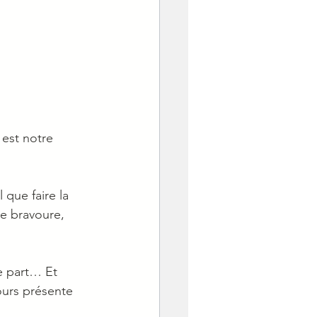
est notre 
que faire la 
de bravoure, 
e part… Et 
jours présente 