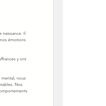
naissance. Il 
 nos émotions 
ffrances y ont 
e mental, nous 
tables. Nos 
 comportements 