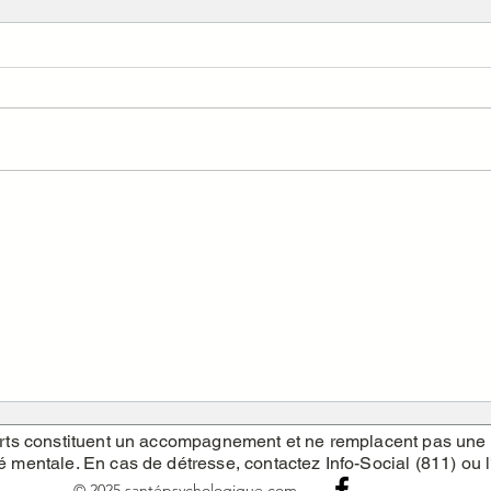
Que signifie être soi-même ?
Comm
guéri
ferts constituent un accompagnement et ne remplacent pas une
é mentale. En cas de détresse, contactez Info-Social (811) ou l
© 2025 santépsychologique.com