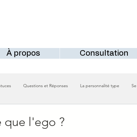
À propos
Consultation
stuces
Questions et Réponses
La personnalité type
Se
 que l'ego ?