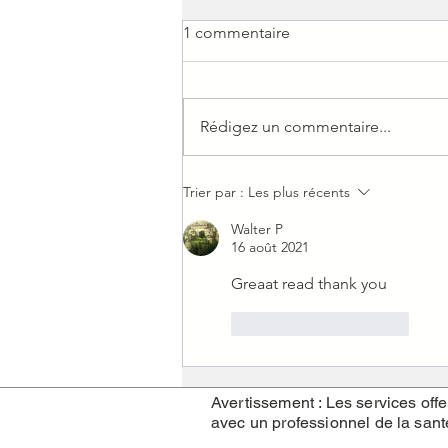
1 commentaire
Rédigez un commentaire...
Doit-on être positif pour
Trier par :
Les plus récents
guérir ?
Walter P
16 août 2021
Greaat read thank you
J'aime
Répondre
Avertissement : Les services of
avec un professionnel de la sant