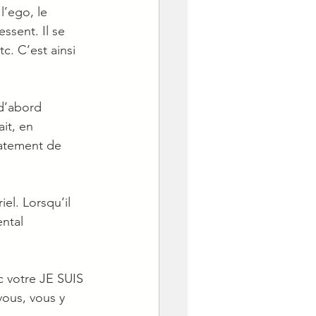
l’ego, le 
ssent. Il se 
c. C’est ainsi 
 d’abord 
it, en 
atement de 
iel. Lorsqu’il 
ntal 
c votre JE SUIS 
vous, vous y 