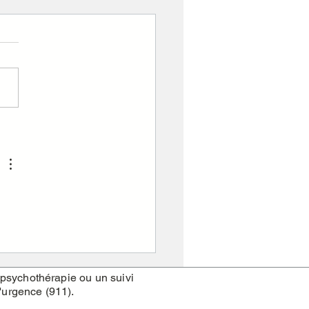
ent savoir si je suis
 ?
 psychothérapie ou un suivi
'urgence (911).